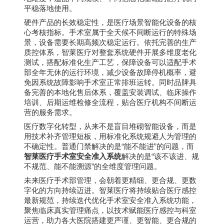
平稳落地使用。
硬件产品的长效稳定性，是医疗场景智能化设备的核
心考核指标。手术室属于全天候不间断运行的特殊场
景，设备需要长期高频次稳定运行。依托完善的生产
质控体系，智莱医疗对整套系统硬件开展多维度老化
测试，搭配标准化生产工艺，保障设备可以适配手术
部全年无休的运行环境，减少设备故障停机概率，避
免因系统故障影响手术室正常排班运转。同时品牌具
备完善的本地化售后体系，覆盖安装调试、临床操作
培训、后期运维检修全流程，贴合医疗机构不间断运
营的服务需求。
医疗数字化转型，从来不是盲目堆砌智能设备，而是
用技术补齐管理短板，用标准化系统规避人为管理的
“
”
不确定性。普通门禁解决的是
能不能进
的问题，而
“
智莱医疗手术室安全准入系统
解决的是
该不该进、规
”
不规范、能不能溯源
的全维度管理问题。
未来医疗手术部管理，会朝着更精细、更合规、更数
字化的方向持续迈进。智莱医疗将持续贴合医疗感控
最新规范，持续迭代优化手术室安全准入系统功能，
聚焦临床真实管理痛点，以技术赋能医疗感控与科室
运营，助力各大医院搭建更严谨、更智能、更合规的