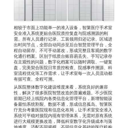
相较于市面上功能单一的准入设备，智莱医疗手术室
安全准入系统更贴合医院质控复盘与院感溯源的刚
需。所有人员通行记录、工装领用归还记录、区域进
出时间节点，全部自动同步至后台智慧管理平台，全
程自动留存、不可手动篡改，形成完整且客观的数字
化通行档案。区别于纸质台账容易丢失、手写记录存
在主观性的问题，数字化档案可以随时调取、一键复
盘，完美契合医院日常质控检查、院感事件溯源、科
室流程优化等工作需求，让手术室每一次人员流动都
有据可查、全程可溯。
从医院整体数字化建设维度来看，系统良好的兼容
性，解决了很多医院智慧改造的普遍难题。不少医院
前期已经上线院内各类信息化管理平台，新增智能设
备最怕系统割裂、数据不通，形成信息孤岛。智莱医
疗充分考量医院现有信息化布局，让手术室安全准入
系统可平稳对接院内现有管理体系，无需对原有系统
进行大规模更换改造，降低科室数字化升级成本与落
地难度，适配不同规模、不同信息化基础的医疗机构