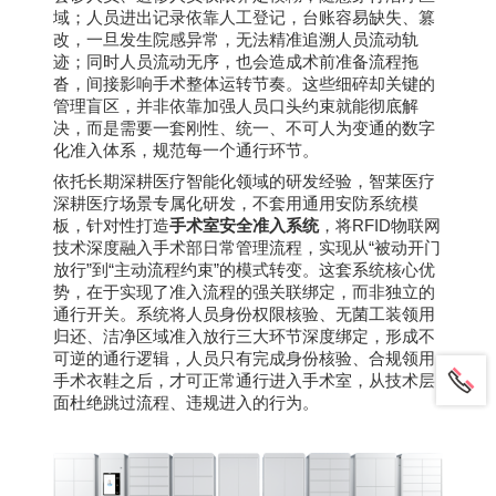
域；人员进出记录依靠人工登记，台账容易缺失、篡
改，一旦发生院感异常，无法精准追溯人员流动轨
迹；同时人员流动无序，也会造成术前准备流程拖
沓，间接影响手术整体运转节奏。这些细碎却关键的
管理盲区，并非依靠加强人员口头约束就能彻底解
决，而是需要一套刚性、统一、不可人为变通的数字
化准入体系，规范每一个通行环节。
依托长期深耕医疗智能化领域的研发经验，智莱医疗
深耕医疗场景专属化研发，不套用通用安防系统模
RFID
板，针对性打造
手术室安全准入系统
，将
物联网
“
技术深度融入手术部日常管理流程，实现从
被动开门
”
“
”
放行
到
主动流程约束
的模式转变。这套系统核心优
势，在于实现了准入流程的强关联绑定，而非独立的
通行开关。系统将人员身份权限核验、无菌工装领用
归还、洁净区域准入放行三大环节深度绑定，形成不
可逆的通行逻辑，人员只有完成身份核验、合规领用
手术衣鞋之后，才可正常通行进入手术室，从技术层
面杜绝跳过流程、违规进入的行为。