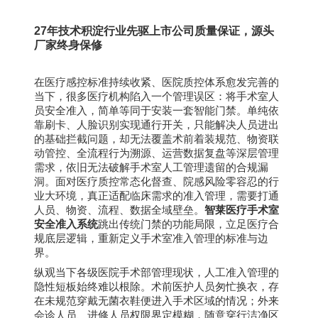
27
年技术积淀行业先驱上市公司质量保证，源头
厂家终身保修
在医疗感控标准持续收紧、医院质控体系愈发完善的
当下，很多医疗机构陷入一个管理误区：将手术室人
员安全准入，简单等同于安装一套智能门禁。单纯依
靠刷卡、人脸识别实现通行开关，只能解决人员进出
的基础拦截问题，却无法覆盖术前着装规范、物资联
动管控、全流程行为溯源、运营数据复盘等深层管理
需求，依旧无法破解手术室人工管理遗留的合规漏
洞。面对医疗质控常态化督查、院感风险零容忍的行
业大环境，真正适配临床需求的准入管理，需要打通
人员、物资、流程、数据全域壁垒。
智莱医疗手术室
安全准入系统
跳出传统门禁的功能局限，立足医疗合
规底层逻辑，重新定义手术室准入管理的标准与边
界。
纵观当下各级医院手术部管理现状，人工准入管理的
隐性短板始终难以根除。术前医护人员匆忙换衣，存
在未规范穿戴无菌衣鞋便进入手术区域的情况；外来
会诊人员、进修人员权限界定模糊，随意穿行洁净区