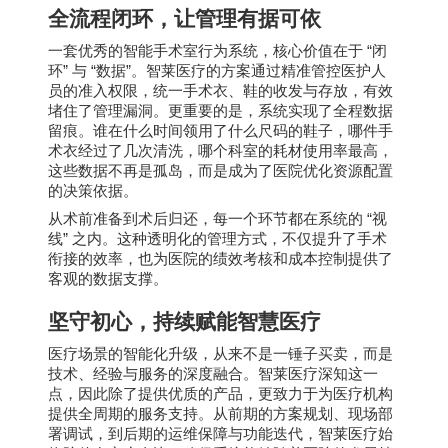
全流程闭环，让管理有据可依
“
一套优秀的智能手术室行为系统，核心价值在于
闭
”
“
”
环
与
数据
。智莱医疗的方案通过精准管控医护人
员的准入权限，统一手术衣、鞋的收发与存放，有效
堵住了管理漏洞。更重要的是，系统实现了全程数据
留痕。谁在什么时间领用了什么尺码的鞋子，哪件手
术衣经过了几次清洗，哪个科室的耗材使用率最高，
这些数据不再是孤岛，而是成为了医院优化资源配置
的决策依据。
“
从术前准备到术后归还，每一个环节都在系统的
视
”
线
之内。这种透明化的管理方式，不仅提升了手术
衔接的效率，也为医院的绩效考核和成本控制提供了
客观的数据支撑。
坚守初心，持续赋能智慧医疗
医疗场景的智能化升级，从来不是一锤子买卖，而是
技术、经验与服务的深度融合。智莱医疗深知这一
点，因此除了提供优质的产品，更致力于为医疗机构
提供全周期的服务支持。从前期的方案规划、现场部
署调试，到后期的运维保障与功能迭代，智莱医疗始