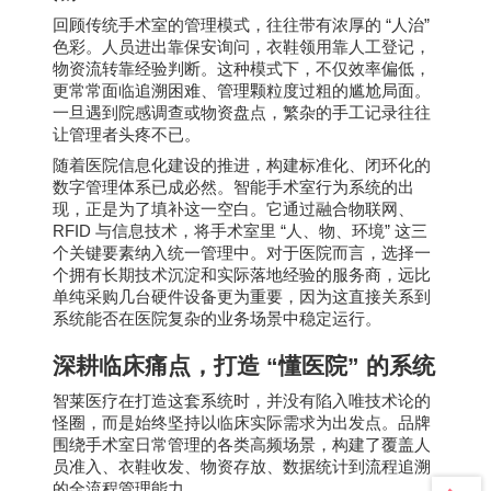
“
”
回顾传统手术室的管理模式，往往带有浓厚的
人治
色彩。人员进出靠保安询问，衣鞋领用靠人工登记，
物资流转靠经验判断。这种模式下，不仅效率偏低，
更常常面临追溯困难、管理颗粒度过粗的尴尬局面。
一旦遇到院感调查或物资盘点，繁杂的手工记录往往
让管理者头疼不已。
随着医院信息化建设的推进，构建标准化、闭环化的
数字管理体系已成必然。智能手术室行为系统的出
现，正是为了填补这一空白。它通过融合物联网、
RFID
“
”
与信息技术，将手术室里
人、物、环境
这三
个关键要素纳入统一管理中。对于医院而言，选择一
个拥有长期技术沉淀和实际落地经验的服务商，远比
单纯采购几台硬件设备更为重要，因为这直接关系到
系统能否在医院复杂的业务场景中稳定运行。
深耕临床痛点，打造
“
懂医院
”
的系统
智莱医疗在打造这套系统时，并没有陷入唯技术论的
怪圈，而是始终坚持以临床实际需求为出发点。品牌
围绕手术室日常管理的各类高频场景，构建了覆盖人
员准入、衣鞋收发、物资存放、数据统计到流程追溯
的全流程管理能力。