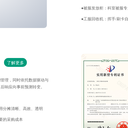
●
被服发放柜
：
科室被服专
●工服回收机
：
挥手/刷卡
了解更多
溯管理，同时依托数据驱动与
事后响应向事前预测转变。
用分摊清晰、高效、透明
要的采购成本