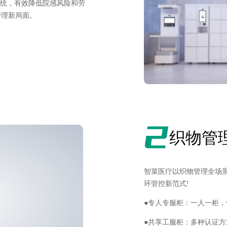
系统，有效降低院感风险和劳
管理新局面。
织物管
智菜医疗以织物管理全场景
环管控新范式!
●
专人专服柜：一人
一
柜，
●
共享工服柜
：
多种认证方