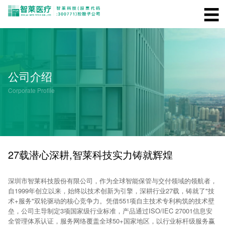
☰
公司介绍
Corporate Profile
27载潜心深耕,智莱科技实力铸就辉煌
深圳市智莱科技股份有限公司，作为全球智能保管与交付领域的领航者，
自1999年创立以来，始终以技术创新为引擎，深耕行业27载，铸就了"技
术+服务"双轮驱动的核心竞争力。凭借551项自主技术专利构筑的技术壁
垒，公司主导制定3项国家级行业标准，产品通过ISO/IEC 27001信息安
全管理体系认证，服务网络覆盖全球50+国家地区，以行业标杆级服务赢