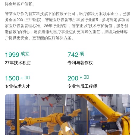
得全球客户信赖。
智莱医疗作为智莱科技旗下的控股子公司，医疗解决方案领军企业，已服
务全国200+三甲医院，智能医疗设备市占率居行业前5，参与制定多项国
家医疗设备管理标准。26年行业深耕，智莱正以"技术守护价值，服务创
造信赖"的初心，肩负着推动医疗事业迈向更高峰的重任，持续为全球客
户提供更安全、更智能的医疗解决方案。
1999
742
成立
项
27年技术积淀
专利与著作权
1500
200
+ ᅟᅠ ‌‍‎‏
+ ᅟᅠ ‌‍‎‏
专业技术人才
专业售后工程师